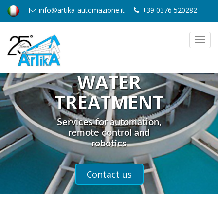
info@artika-automazione.it
+39 0376 520282
Toggl
navig
WATER
TREATMENT
Services for automation,
remote control and
robotics
Contact us