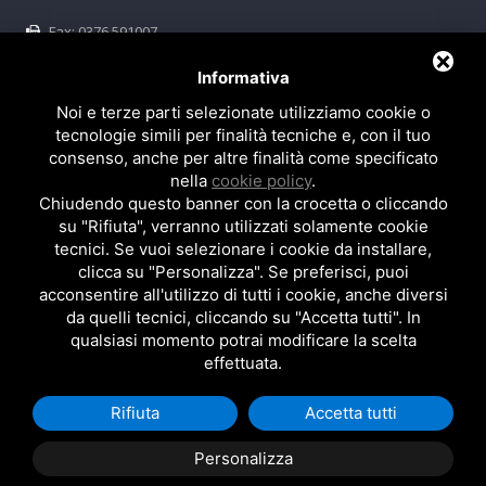
Fax: 0376 591007
P.IVA e C.F. 02446280204 -
Privacy e Cookie Policy
Informativa
REA MN 253618 Cap. soc. i.v. 10000,00 Euro
Noi e terze parti selezionate utilizziamo cookie o
tecnologie simili per finalità tecniche e, con il tuo
consenso, anche per altre finalità come specificato
Follow Us
nella
cookie policy
.
Like us
Follow us
Chiudendo questo banner con la crocetta o cliccando
on Facebook
on Twitter
su "Rifiuta", verranno utilizzati solamente cookie
tecnici. Se vuoi selezionare i cookie da installare,
Follow us
Follow us
clicca su "Personalizza". Se preferisci, puoi
on Google+
on Linkedin
acconsentire all'utilizzo di tutti i cookie, anche diversi
da quelli tecnici, cliccando su "Accetta tutti". In
qualsiasi momento potrai modificare la scelta
effettuata.
Copyright ©
2026 - All Rights Reserved. |
Privacy and Cookie Policy
Rifiuta
Accetta tutti
Personalizza