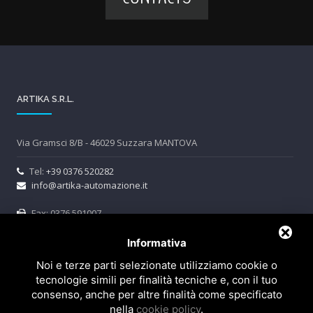
ARTIKA S.R.L.
Via Gramsci 8/B - 46029 Suzzara MANTOVA
Tel:
+39 0376 520282
info@artika-automazione.it
Fax: 0376 591007
P.IVA e C.F. 02446280204 -
Privacy e Cookie Policy
Informativa
REA MN 253618 Cap. soc. i.v. 10000,00 Euro
Noi e terze parti selezionate utilizziamo cookie o
tecnologie simili per finalità tecniche e, con il tuo
consenso, anche per altre finalità come specificato
Follow Us
nella
cookie policy
.