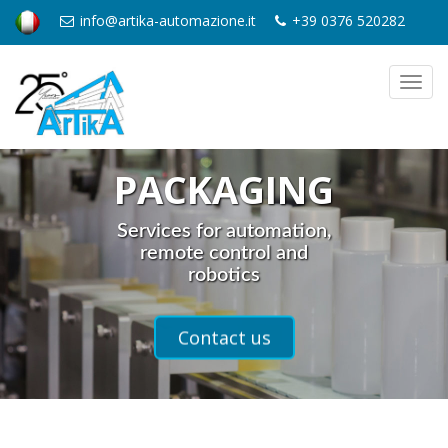
info@artika-automazione.it
+39 0376 520282
Toggl
navig
PACKAGING
Services for automation,
remote control and
robotics
Contact us